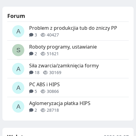
Forum
Problem z produkcjia tub do zniczy PP
3
40427
Roboty programy, ustawianie
2
51621
Siła zwarcia/zamknięcia formy
18
30169
PC ABS i HIPS
5
30866
Aglomeryzacja płatka HIPS
2
28718