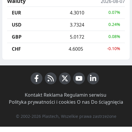
Waluty
2026-08-07
EUR
4.3010
0.07%
USD
3.7324
0.24%
GBP
5.0172
0.08%
CHF
4.6005
-0.10%
Facebook
RSS News
X (Twitter)
Youtube
LinkedIn
Kontakt
·
Reklama
·
Regulamin serwisu
·
Polityka prywatności i cookies
·
O nas
·
Do ściągnięcia
© 2002-2026 Plastech, Wszelkie prawa zastrzeżone