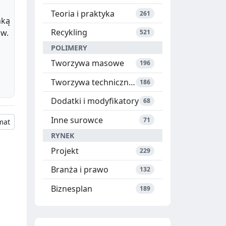
Teoria i praktyka
261
nką
Recykling
ów.
521
POLIMERY
Tworzywa masowe
196
Tworzywa techniczne i specjalne
186
Dodatki i modyfikatory
68
Inne surowce
71
mat
RYNEK
Projekt
229
Branża i prawo
132
Biznesplan
189