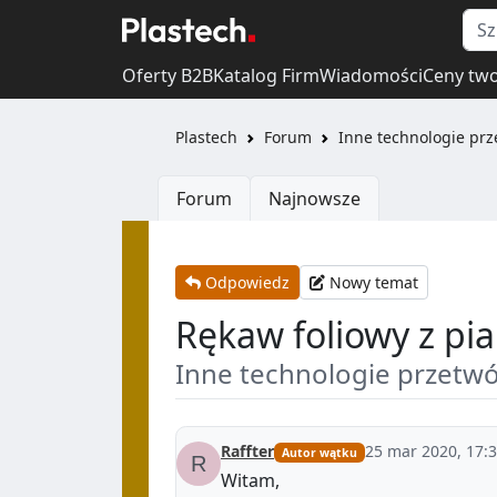
Oferty B2B
Katalog Firm
Wiadomości
Ceny tw
Plastech
Forum
Inne technologie pr
Forum
Najnowsze
Odpowiedz
Nowy temat
Rękaw foliowy z pi
Inne technologie przetw
Raffter
25 mar 2020, 17:
Autor wątku
Witam,