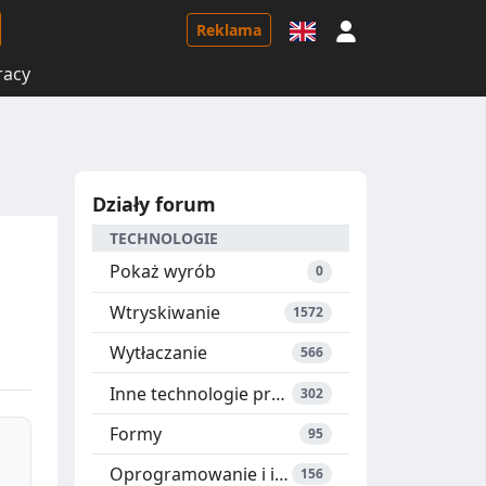
Logowanie
Reklama
racy
Działy forum
TECHNOLOGIE
Pokaż wyrób
0
Wtryskiwanie
1572
Wytłaczanie
566
Inne technologie przetwórstwa
302
Formy
95
Oprogramowanie i instrukcje
156