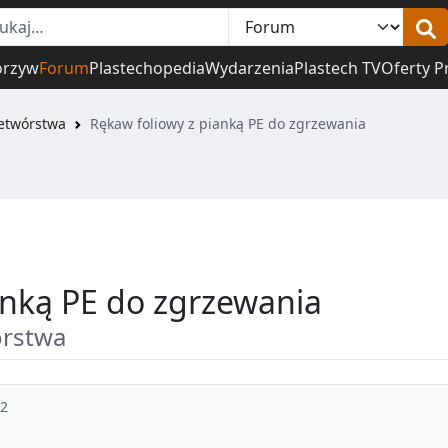
orzyw
Forum
Plastechopedia
Wydarzenia
Plastech TV
Oferty P
zetwórstwa
Rękaw foliowy z pianką PE do zgrzewania
anką PE do zgrzewania
órstwa
32