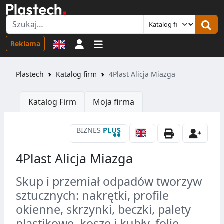
Logowanie
Reklama
Plastech
Katalog firm
4Plast Alicja Miazga
Katalog Firm
Moja firma
BIZNES
PLUS
••
4Plast Alicja Miazga
Skup i przemiał odpadów tworzyw
sztucznych: nakrętki, profile
okienne, skrzynki, beczki, palety
plastikowe, kosze i kubły, folie