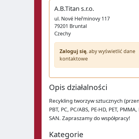
A.B.Titan s.r.o.
ul.
Nové Heřminovy 117
79201
Bruntal
Czechy
Zaloguj się
, aby wyświetlić dane
kontaktowe
Opis działalności
Recykling tworzyw sztucznych (przem
PBT, PC, PC/ABS, PE-HD, PET, PMMA,
SAN. Zapraszamy do współpracy!
Kategorie