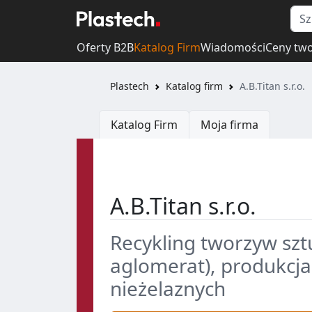
Oferty B2B
Katalog Firm
Wiadomości
Ceny tw
Plastech
Katalog firm
A.B.Titan s.r.o.
Katalog Firm
Moja firma
A.B.Titan s.r.o.
Recykling tworzyw szt
aglomerat), produkcja f
nieżelaznych