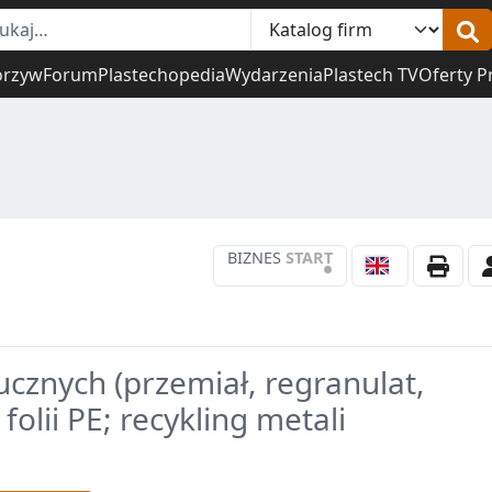
orzyw
Forum
Plastechopedia
Wydarzenia
Plastech TV
Oferty P
BIZNES
START
•
ucznych (przemiał, regranulat,
olii PE; recykling metali