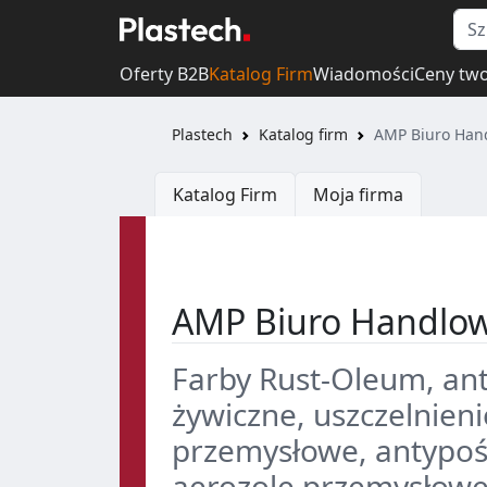
Oferty B2B
Katalog Firm
Wiadomości
Ceny tw
Plastech
Katalog firm
AMP Biuro Han
Katalog Firm
Moja firma
AMP Biuro Handlo
Farby Rust-Oleum, an
żywiczne, uszczelnieni
przemysłowe, antypośl
aerozole przemysłow