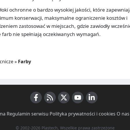
oki ochronne o bardzo wysokiej jakości, które zapewniaj
imum konserwacji, maksymalne ograniczenie kosztów i
zeniem zastosować w miejscach, gdzie zawiodły wcześni
e farb nie spełniają oczekiwanych wymagań.
cnicze
»
Farby
Facebook
RSS News
X (Twitter)
Youtube
LinkedIn
ma
·
Regulamin serwisu
·
Polityka prywatności i cookies
·
O nas
© 2002-2026 Plastech, Wszelkie prawa zastrzeżone