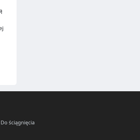
ą
ej
·
Do ściągnięcia