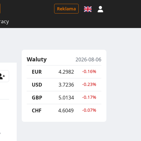
Logowanie
Reklama
racy
Waluty
2026-08-06
EUR
4.2982
-0.16%
USD
3.7236
-0.23%
GBP
5.0134
-0.17%
CHF
4.6049
-0.07%
,