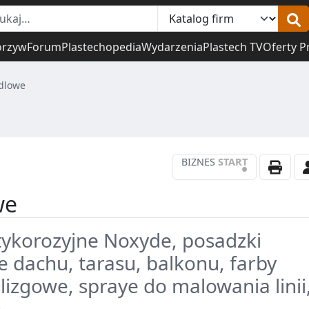
orzyw
Forum
Plastechopedia
Wydarzenia
Plastech TV
Oferty P
dlowe
BIZNES
START
•
we
tykorozyjne Noxyde, posadzki
e dachu, tarasu, balkonu, farby
izgowe, spraye do malowania linii
e