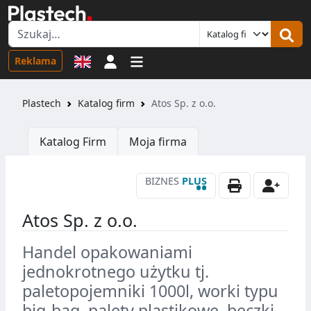
Logowanie
Reklama
Plastech
Katalog firm
Atos Sp. z o.o.
Katalog Firm
Moja firma
BIZNES
PLUS
••
Atos Sp. z o.o.
Handel opakowaniami
jednokrotnego użytku tj.
paletopojemniki 1000l, worki typu
big-bag, palety plastikowe, beczki