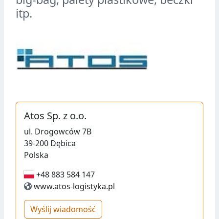
itp.
Atos Sp. z o.o.
ul.
Drogowców 7B
39-200
Dębica
Polska
+48 883 584 147
+48 883 584 147
www.atos-logistyka.pl
Wyślij wiadomość