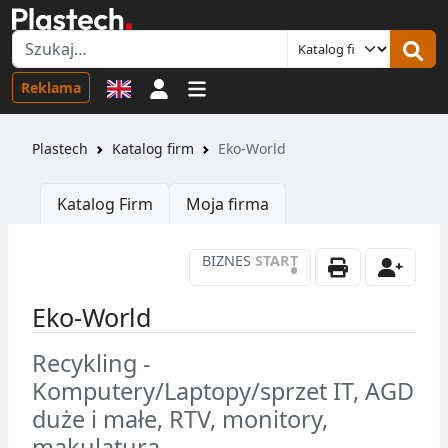
Logowanie
Reklama
Plastech
Katalog firm
Eko-World
Katalog Firm
Moja firma
BIZNES
START
•
Eko-World
Recykling -
Komputery/Laptopy/sprzet IT, AGD
duże i małe, RTV, monitory,
makulatura