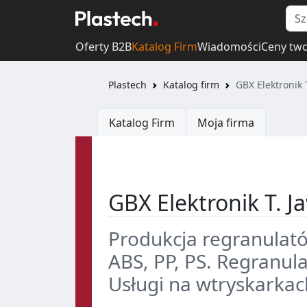
Oferty B2B
Katalog Firm
Wiadomości
Ceny tw
Plastech
Katalog firm
GBX Elektronik
Katalog Firm
Moja firma
GBX Elektronik T. 
Produkcja regranulat
ABS, PP, PS. Regranul
Usługi na wtryskarkac