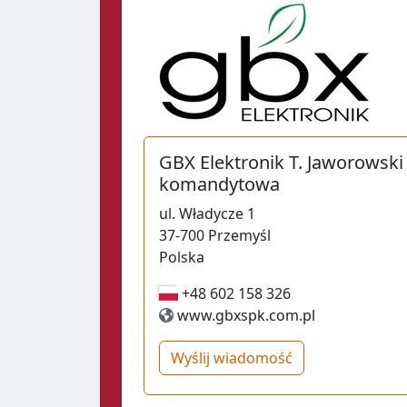
GBX Elektronik T. Jaworowski
komandytowa
ul.
Władycze 1
37-700
Przemyśl
Polska
+48 602 158 326
+48 602 158 326
www.gbxspk.com.pl
Wyślij wiadomość