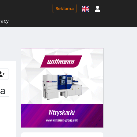
Logowanie
Reklama
racy
wa