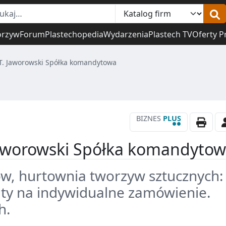
orzyw
Forum
Plastechopedia
Wydarzenia
Plastech TV
Oferty P
 T. Jaworowski Spółka komandytowa
BIZNES
PLUS
••
Jaworowski Spółka komandyto
ów, hurtownia tworzyw sztucznych:
aty na indywidualne zamówienie.
h.