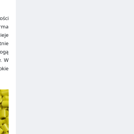
ości
irma
ieje
tnie
mogą
w. W
bkie