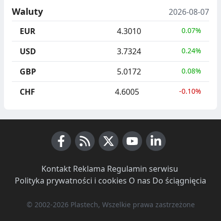
Waluty
2026-08-07
EUR
4.3010
0.07%
USD
3.7324
0.24%
GBP
5.0172
0.08%
CHF
4.6005
-0.10%
Facebook
RSS News
X (Twitter)
Youtube
LinkedIn
Kontakt
·
Reklama
·
Regulamin serwisu
·
Polityka prywatności i cookies
·
O nas
·
Do ściągnięcia
© 2002-2026 Plastech, Wszelkie prawa zastrzeżone