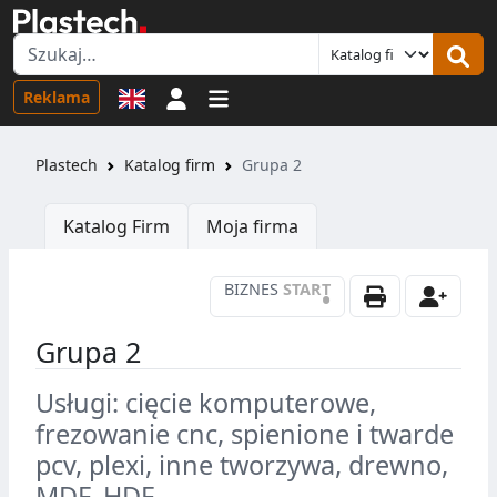
Logowanie
Reklama
Plastech
Katalog firm
Grupa 2
Katalog Firm
Moja firma
BIZNES
START
•
Grupa 2
Usługi: cięcie komputerowe,
frezowanie cnc, spienione i twarde
pcv, plexi, inne tworzywa, drewno,
MDF, HDF