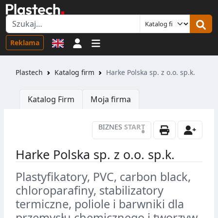
Logowanie
Reklama
Plastech
Katalog firm
Harke Polska sp. z o.o. sp.k.
Katalog Firm
Moja firma
BIZNES
START
•
Harke Polska sp. z o.o. sp.k.
Plastyfikatory, PVC, carbon black,
chloroparafiny, stabilizatory
termiczne, poliole i barwniki dla
przemysłu chemicznego i tworzyw