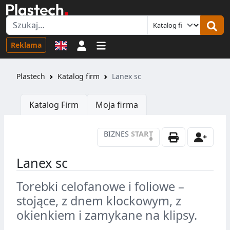
Logowanie
Reklama
Plastech
Katalog firm
Lanex sc
Katalog Firm
Moja firma
BIZNES
START
•
Lanex sc
Torebki celofanowe i foliowe –
stojące, z dnem klockowym, z
okienkiem i zamykane na klipsy.