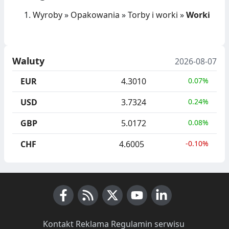
Wyroby
»
Opakowania
»
Torby i worki
»
Worki
Waluty
2026-08-07
EUR
4.3010
0.07%
USD
3.7324
0.24%
GBP
5.0172
0.08%
CHF
4.6005
-0.10%
Facebook
RSS News
X (Twitter)
Youtube
LinkedIn
Kontakt
·
Reklama
·
Regulamin serwisu
·