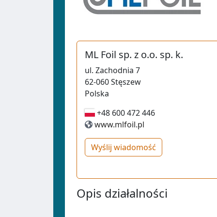
ML Foil sp. z o.o. sp. k.
ul.
Zachodnia 7
62-060
Stęszew
Polska
+48 600 472 446
+48 600 472 446
www.mlfoil.pl
Wyślij wiadomość
Opis działalności