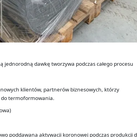
ają jednorodną dawkę tworzywa podczas całego procesu
inowych klientów, partnerów biznesowych, którzy
ię do termoformowania.
wowa)
tkowo poddawana aktywacji koronowej podczas produkcji d