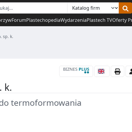
orzyw
Forum
Plastechopedia
Wydarzenia
Plastech TV
Oferty P
. sp. k.
BIZNES
PLUS
••
. k.
PP do termoformowania