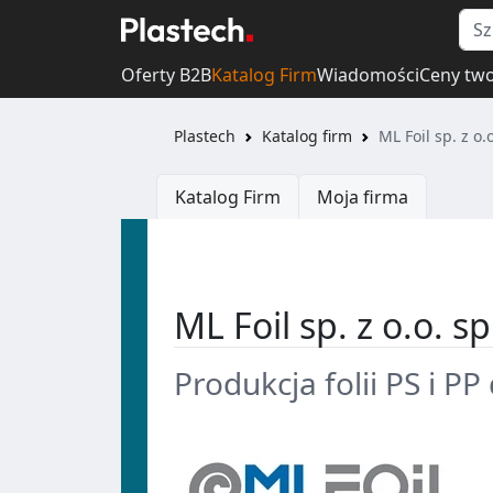
Oferty B2B
Katalog Firm
Wiadomości
Ceny tw
Plastech
Katalog firm
ML Foil sp. z o.o
Katalog Firm
Moja firma
ML Foil sp. z o.o. sp
Produkcja folii PS i 