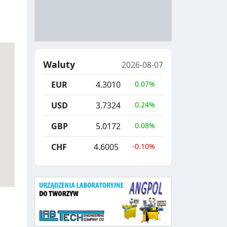
A
Y
N
B
U
I
C
E
Waluty
2026-08-07
J
,
EUR
4.3010
0.07%
A
S
E
USD
3.7324
0.24%
G
GBP
5.0172
0.08%
R
CHF
4.6005
-0.10%
E
G
A
C