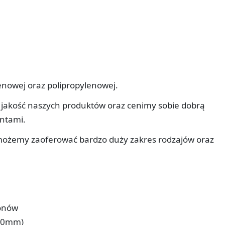
enowej oraz polipropylenowej.
 jakość naszych produktów oraz cenimy sobie dobrą
entami.
ii możemy zaoferować bardzo duży zakres rodzajów oraz
onów
250mm)