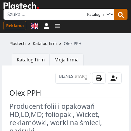
Logowanie
Reklama
Plastech
Katalog firm
Olex PPH
Katalog Firm
Moja firma
BIZNES
START
•
Olex PPH
Producent folii i opakowań
HD,LD,MD; foliopaki, Wicket,
reklamówki, worki na śmieci,
nadruki