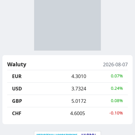
B
Y
S
I
T
E
R
R
A
Y
N
B
U
I
Waluty
2026-08-07
C
E
EUR
4.3010
0.07%
J
,
USD
3.7324
0.24%
A
S
GBP
5.0172
0.08%
E
G
CHF
4.6005
-0.10%
R