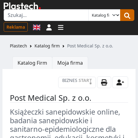
Logowanie
Reklama
Plastech
Katalog firm
Post Medical Sp. z o.o.
Katalog Firm
Moja firma
BIZNES
START
•
Post Medical Sp. z o.o.
Książeczki sanepidowskie online,
badania sanepidowskie i
sanitarno-epidemiologiczne dla
gastronomii, edukacji, kosmetyki i