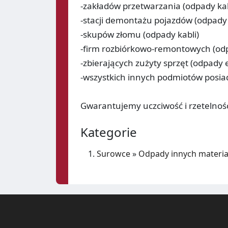
-zakładów przetwarzania (odpady kab
-stacji demontażu pojazdów (odpady
-skupów złomu (odpady kabli)
-firm rozbiórkowo-remontowych (odp
-zbierających zużyty sprzęt (odpady e
-wszystkich innych podmiotów posia
Gwarantujemy uczciwość i rzetelnoś
Kategorie
Surowce
»
Odpady innych materi