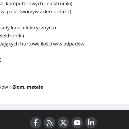
li komputerowych i elektroniki)
 wiązek i tworzyw z demontażu)
ady kabli elektrycznych)
lektroniki)
dających hurtowe ilości w/w odpadów
ć.
ałów
»
Złom, metale