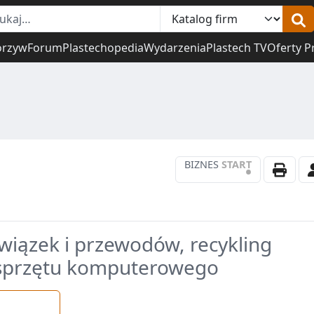
orzyw
Forum
Plastechopedia
Wydarzenia
Plastech TV
Oferty P
BIZNES
START
•
, wiązek i przewodów, recykling
ja sprzętu komputerowego