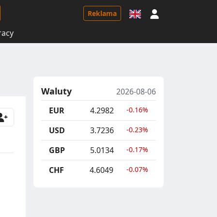
Logowanie
Reklama
racy
Waluty
2026-08-06
EUR
4.2982
-0.16%
USD
3.7236
-0.23%
GBP
5.0134
-0.17%
CHF
4.6049
-0.07%