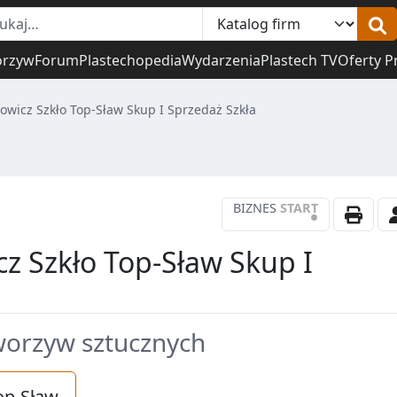
orzyw
Forum
Plastechopedia
Wydarzenia
Plastech TV
Oferty P
owicz Szkło Top-Sław Skup I Sprzedaż Szkła
BIZNES
START
•
z Szkło Top-Sław Skup I
tworzyw sztucznych
op-Sław