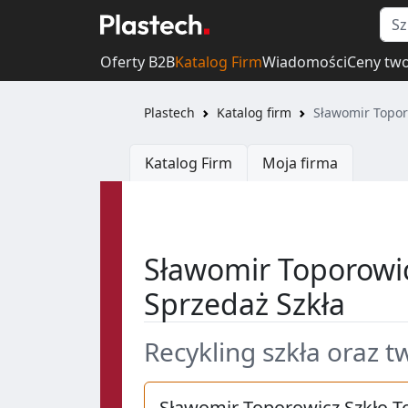
Oferty B2B
Katalog Firm
Wiadomości
Ceny tw
Plastech
Katalog firm
Sławomir Topor
Katalog Firm
Moja firma
Sławomir Toporowic
Sprzedaż Szkła
Recykling szkła oraz 
Sławomir Toporowicz Szkło T