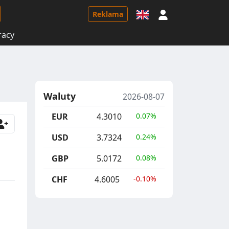
Logowanie
Reklama
racy
Waluty
2026-08-07
EUR
4.3010
0.07%
USD
3.7324
0.24%
GBP
5.0172
0.08%
CHF
4.6005
-0.10%