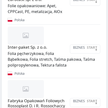
•
Folie opakowaniowe: Apet,
CPPCast, PE, metalizacja, AlOx
Polska
Inter-paket Sp. z o.o.
BIZNES
START
•
Folia pęcherzykowa, Folia
Bąbelkowa, Folia stretch, Taśma pakowa, Taśma
polipropylenowa, Tektura falista
Polska
Fabryka Opakowań Foliowych
BIZNES
START
•
Rossoplast D. i R. Rossochaccy