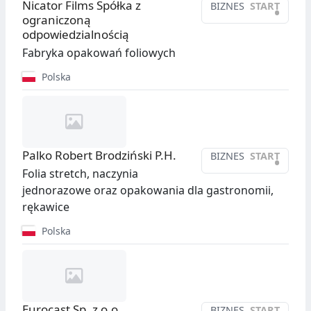
Nicator Films Spółka z
BIZNES
START
•
ograniczoną
odpowiedzialnością
Fabryka opakowań foliowych
Polska
Palko Robert Brodziński P.H.
BIZNES
START
•
Folia stretch, naczynia
jednorazowe oraz opakowania dla gastronomii,
rękawice
Polska
Eurocast Sp. z o.o.
BIZNES
START