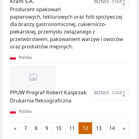
Kram S.A.
BIZNES
START
•
Producent opakowań
papierowych, tekturowych oraz folii spożywczej
dla branży gastronomicznej, cukierniczo-
piekarskiej, przemysłu związanego z
przetwórstwem, pakowaniem warzyw i owoców
oraz produktów mięsnych.
Polska
PPUW Prograf Robert Kasprzak
BIZNES
START
•
Drukarnia fleksograficzna
Polska
«
7
8
9
10
11
12
13
14
»