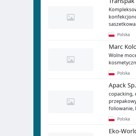
Transpak
Kompleksow
konfekcjono
saszetkowan
Polska
Marc Kolor
Wolne moce
kosmetycz
Polska
Apack Sp. 
copacking,
przepakowy
foliowanie,
Polska
Eko-Worl