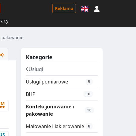
Logowanie
Reklama
racy
i pakowanie
mę
Kategorie
Usługi
Usługi pomiarowe
9
BHP
10
UM
••
Konfekcjonowanie i
16
pakowanie
Malowanie i lakierowanie
8
US