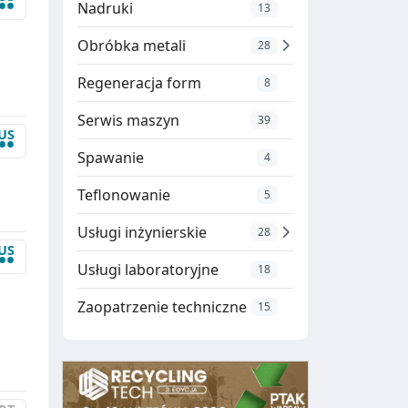
••
Nadruki
13
Obróbka metali
28
Regeneracja form
8
Serwis maszyn
39
US
••
Spawanie
4
Teflonowanie
5
Usługi inżynierskie
28
US
••
Usługi laboratoryjne
18
Zaopatrzenie techniczne
15