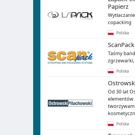
Papierz
Wytłaczanie
copacking
Polska
ScanPack 
Taśmy bandu
zgrzewarki,
Polska
Ostrowski
Od 30 lat O
elementów 
tworzywami
kosmetyczne
Polska