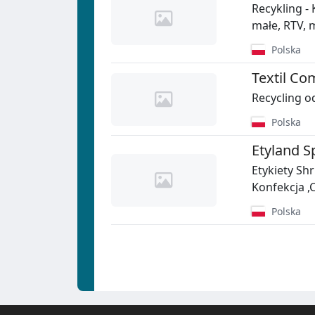
Recykling -
małe, RTV, 
Polska
Textil Co
Recycling o
Polska
Etyland Sp
Etykiety Sh
Konfekcja ,
Polska