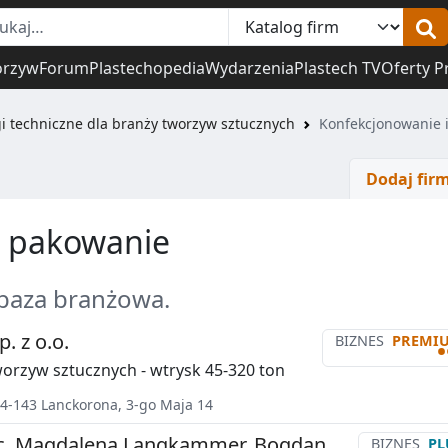
orzyw
Forum
Plastechopedia
Wydarzenia
Plastech TV
Oferty P
i techniczne dla branży tworzyw sztucznych
Konfekcjonowanie 
Dodaj fir
i pakowanie
 baza branżowa.
. z o.o.
BIZNES
PREMI
•
orzyw sztucznych - wtrysk 45-320 ton
4-143
Lanckorona
,
3-go Maja 14
.c. Magdalena Langkammer, Bogdan
BIZNES
PL