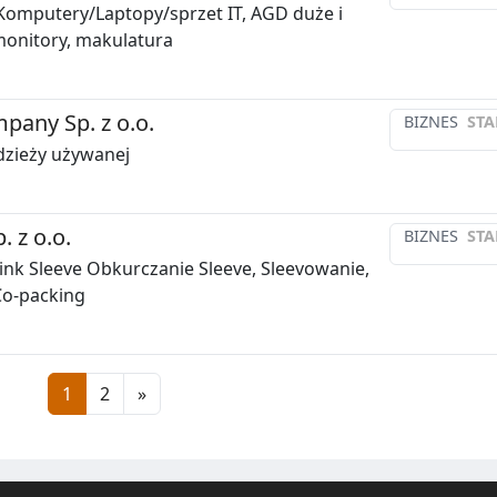
 Komputery/Laptopy/sprzet IT, AGD duże i
monitory, makulatura
mpany Sp. z o.o.
BIZNES
STA
dzieży używanej
. z o.o.
BIZNES
STA
rink Sleeve Obkurczanie Sleeve, Sleevowanie,
Co-packing
1
2
»