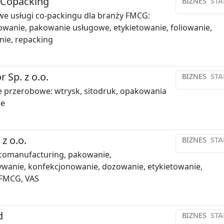
 Copacking
BIZNES
STA
e usługi co-packingu dla branży FMCG:
wanie, pakowanie usługowe, etykietowanie, foliowanie,
ie, repacking
 Sp. z o.o.
BIZNES
STA
 przerobowe: wtrysk, sitodruk, opakowania
ne
z o.o.
BIZNES
STA
 comanufacturing, pakowanie,
wanie, konfekcjonowanie, dozowanie, etykietowanie,
 FMCG, VAS
d
BIZNES
STA