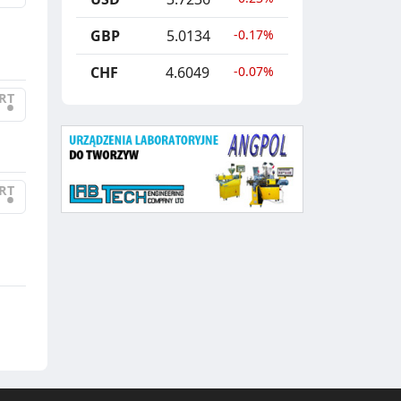
E
G
GBP
5.0134
-0.17%
R
CHF
4.6049
-0.07%
E
RT
•
G
A
C
RT
•
J
A
,
R
E
C
Y