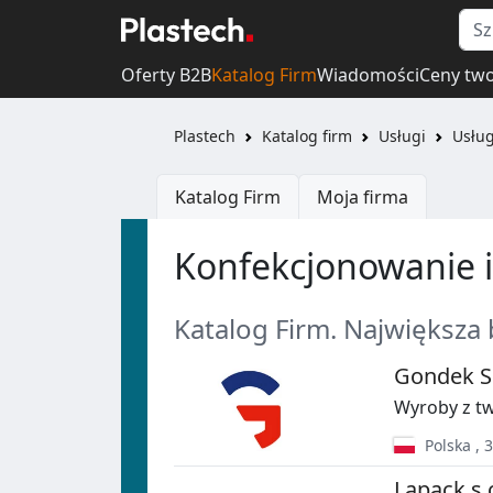
Oferty B2B
Katalog Firm
Wiadomości
Ceny tw
Plastech
Katalog firm
Usługi
Usług
Katalog Firm
Moja firma
Konfekcjonowanie 
Katalog Firm. Największa
Gondek Sp
Wyroby z tw
Polska
,
3
Lapack s