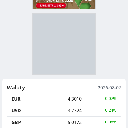
D
Z
B
Y
S
I
T
E
R
R
A
Y
N
B
U
I
Waluty
2026-08-07
C
E
EUR
4.3010
0.07%
J
,
USD
3.7324
0.24%
A
S
GBP
5.0172
0.08%
E