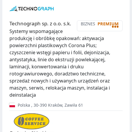
Technograph sp. z o.o. s.k.
BIZNES
PREMIUM
•••
Systemy wspomagające
produkcję i obróbkę opakowań: aktywacja
powierzchni plastikowych Corona Plus;
czyszczenie wstęgi papieru i folii, dejonizacja,
antystatyka, linie do ekstruzji powlekającej,
laminacji, konwertowania i druku
rotograwiurowego, doradztwo techniczne,
sprzedaż nowych i używanych urządzeń oraz
maszyn, serwis, relokacja maszyn, instalacja i
deinstalacja
Polska
,
30-390
Kraków
,
Zawiła 61