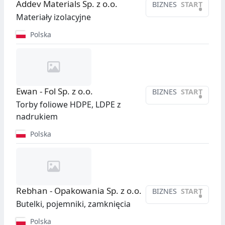
Addev Materials Sp. z o.o.
BIZNES
START
•
Materiały izolacyjne
Polska
Ewan - Fol Sp. z o.o.
BIZNES
START
•
Torby foliowe HDPE, LDPE z
nadrukiem
Polska
Rebhan - Opakowania Sp. z o.o.
BIZNES
START
•
Butelki, pojemniki, zamknięcia
Polska