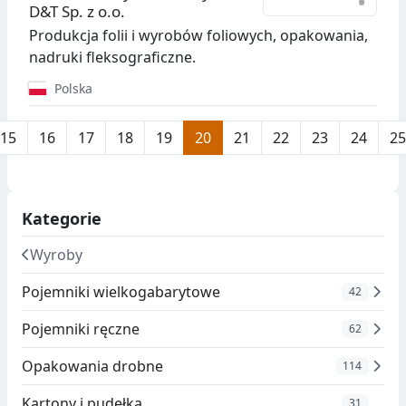
•
D&T Sp. z o.o.
Produkcja folii i wyrobów foliowych, opakowania,
nadruki fleksograficzne.
Polska
15
16
17
18
19
20
21
22
23
24
25
Kategorie
Wyroby
Pojemniki wielkogabarytowe
42
Pojemniki ręczne
62
Opakowania drobne
114
Kartony i pudełka
31