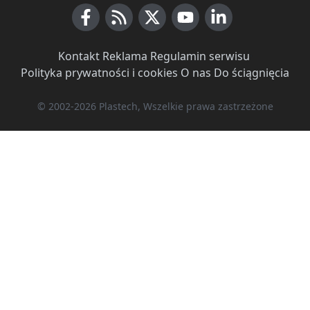
Facebook
RSS News
X (Twitter)
Youtube
LinkedIn
Kontakt
·
Reklama
·
Regulamin serwisu
·
Polityka prywatności i cookies
·
O nas
·
Do ściągnięcia
© 2002-2026 Plastech, Wszelkie prawa zastrzeżone