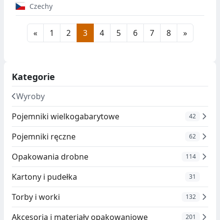
Czechy
«
1
2
3
4
5
6
7
8
»
Kategorie
Wyroby
Pojemniki wielkogabarytowe
42
Pojemniki ręczne
62
Opakowania drobne
114
Kartony i pudełka
31
Torby i worki
132
Akcesoria i materiały opakowaniowe
201