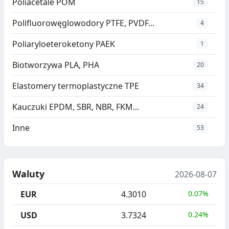
Poliacetale POM
15
Polifluorowęglowodory PTFE, PVDF...
4
Poliaryloeteroketony PAEK
1
Biotworzywa PLA, PHA
20
Elastomery termoplastyczne TPE
34
Kauczuki EPDM, SBR, NBR, FKM...
24
Inne
53
Waluty
2026-08-07
EUR
4.3010
0.07%
USD
3.7324
0.24%