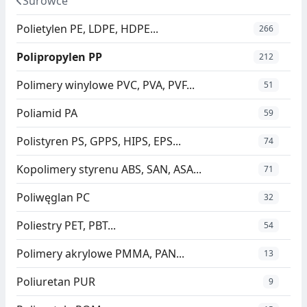
Surowce
Polietylen PE, LDPE, HDPE...
266
Polipropylen PP
212
Polimery winylowe PVC, PVA, PVF...
51
Poliamid PA
59
Polistyren PS, GPPS, HIPS, EPS...
74
Kopolimery styrenu ABS, SAN, ASA...
71
Poliwęglan PC
32
Poliestry PET, PBT...
54
Polimery akrylowe PMMA, PAN...
13
Poliuretan PUR
9