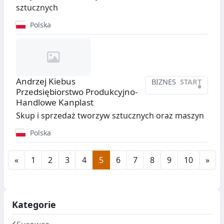
sztucznych
Polska
Andrzej Kiebus
BIZNES
START
•
Przedsiębiorstwo Produkcyjno-
Handlowe Kanplast
Skup i sprzedaż tworzyw sztucznych oraz maszyn
Polska
«
1
2
3
4
5
6
7
8
9
10
»
Kategorie