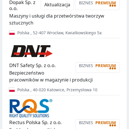
Dopak Sp. z
BIZNES
PREMIUM
•••
Aktualizacja
o.o.
Maszyny i usługi dla przetwórstwa tworzyw
sztucznych
Polska
,
52-407
Wrocław
,
Kwiatkowskiego 5a
DNT Safety Sp. z o.o.
BIZNES
PREMIUM
•••
Bezpieczeństwo
pracowników w magazynie i produkcji
Polska
,
40-020
Katowice
,
Przemysłowa 10
Rectus Polska Sp. z o.o.
BIZNES
PREMIUM
•••