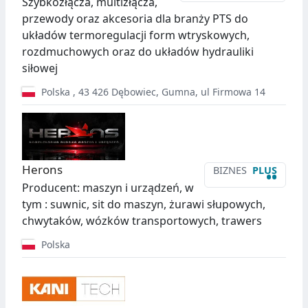
Szybkozłącza, multizłącza,
przewody oraz akcesoria dla branży PTS do
układów termoregulacji form wtryskowych,
rozdmuchowych oraz do układów hydrauliki
siłowej
Polska
,
43 426
Dębowiec
,
Gumna, ul Firmowa 14
Herons
BIZNES
PLUS
••
Producent: maszyn i urządzeń, w
tym : suwnic, sit do maszyn, żurawi słupowych,
chwytaków, wózków transportowych, trawers
Polska