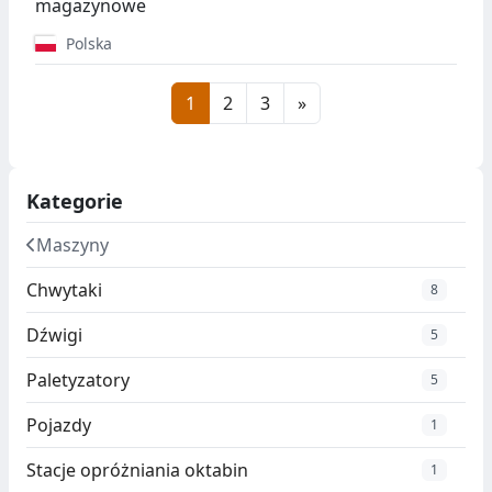
magazynowe
Polska
1
2
3
»
Kategorie
Maszyny
Chwytaki
8
Dźwigi
5
Paletyzatory
5
Pojazdy
1
Stacje opróżniania oktabin
1