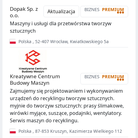
Dopak Sp. z
BIZNES
PREMIUM
•••
Aktualizacja
o.o.
Maszyny i usługi dla przetwórstwa tworzyw
sztucznych
Polska
,
52-407
Wrocław
,
Kwiatkowskiego 5a
Kreatywne Centrum
BIZNES
PREMIUM
•••
Budowy Maszyn
Zajmujemy się projektowaniem i wykonywaniem
urządzeń do recyklingu tworzyw sztucznych.
myjnie do tworzyw sztucznych: prasy ślimakowe,
wirówki myjące, suszące, podajniki, wentylatory.
Serwis maszyn do recyklingu.
Polska
,
87-853
Kruszyn
,
Kazimierza Wielkiego 112