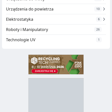
Urządzenia do powietrza
10
Elektrostatyka
6
Roboty i Manipulatory
26
Technologie UV
1
D
Z
B
Y
S
I
T
E