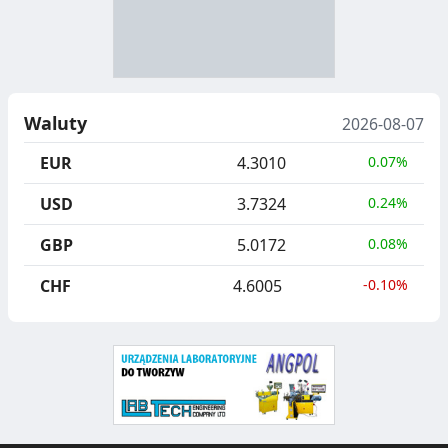
R
R
A
Y
N
B
U
I
Waluty
2026-08-07
C
E
EUR
4.3010
0.07%
J
,
USD
3.7324
0.24%
A
S
GBP
5.0172
0.08%
E
G
CHF
4.6005
-0.10%
R
E
G
A