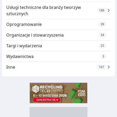
Usługi techniczne dla branży tworzyw
186
sztucznych
Oprogramowanie
39
Organizacje i stowarzyszenia
34
Targi i wydarzenia
25
Wydawnictwa
3
Inne
167
D
Z