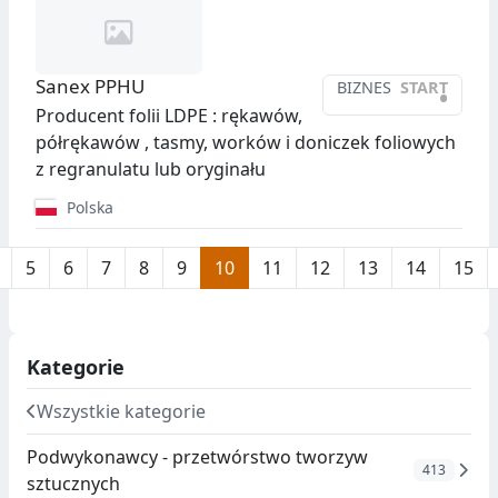
Sanex PPHU
BIZNES
START
•
Producent folii LDPE : rękawów,
półrękawów , tasmy, worków i doniczek foliowych
z regranulatu lub oryginału
Polska
5
6
7
8
9
10
11
12
13
14
15
Kategorie
Wszystkie kategorie
Podwykonawcy - przetwórstwo tworzyw
413
sztucznych