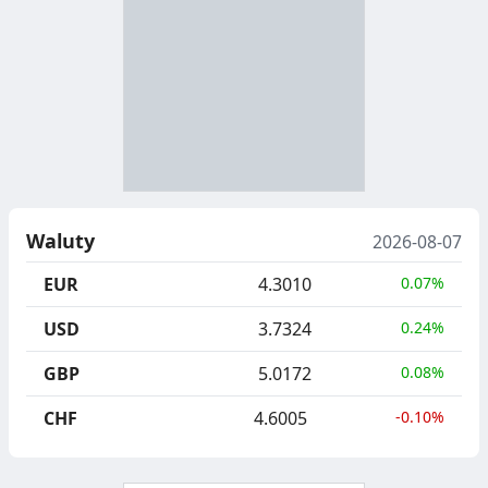
B
Y
S
I
T
E
R
R
A
Y
N
B
U
I
Waluty
2026-08-07
C
E
EUR
4.3010
0.07%
J
,
USD
3.7324
0.24%
A
S
GBP
5.0172
0.08%
E
G
CHF
4.6005
-0.10%
R