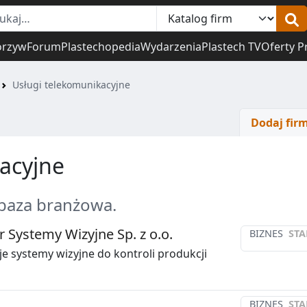
orzyw
Forum
Plastechopedia
Wydarzenia
Plastech TV
Oferty P
Usługi telekomunikacyjne
Dodaj fir
acyjne
 baza branżowa.
 Systemy Wizyjne Sp. z o.o.
BIZNES
STA
je systemy wizyjne do kontroli produkcji
BIZNES
STA