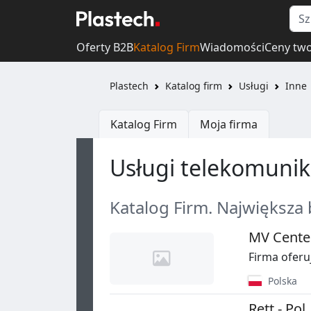
Oferty B2B
Katalog Firm
Wiadomości
Ceny tw
Plastech
Katalog firm
Usługi
Inne
Katalog Firm
Moja firma
Usługi telekomunik
Katalog Firm. Największa
MV Center
Firma oferu
Polska
Rett - Pol