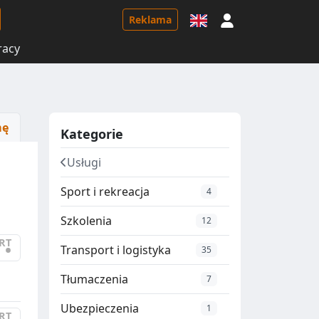
Logowanie
Reklama
racy
mę
Kategorie
Usługi
Sport i rekreacja
4
Szkolenia
12
RT
•
Transport i logistyka
35
Tłumaczenia
7
Ubezpieczenia
1
RT