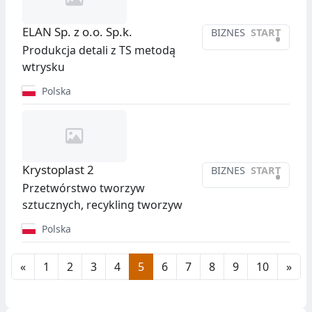
ELAN Sp. z o.o. Sp.k.
BIZNES
START
•
Produkcja detali z TS metodą
wtrysku
Polska
Krystoplast 2
BIZNES
START
•
Przetwórstwo tworzyw
sztucznych, recykling tworzyw
Polska
«
1
2
3
4
5
6
7
8
9
10
»