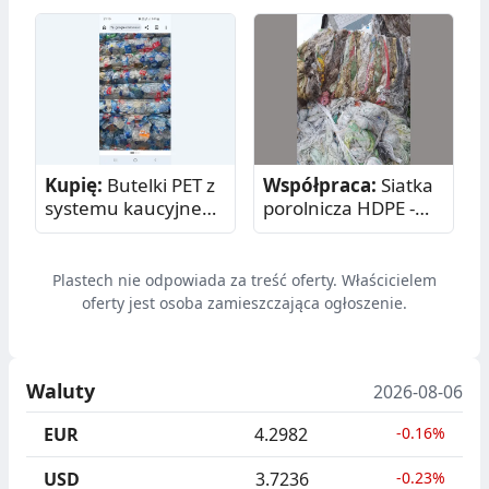
Kupię:
Butelki PET z
Współpraca:
Siatka
systemu kaucyjnego
porolnicza HDPE -
- mix
odpad tworzyw
sztucznych na
paliwa alternatywne
Plastech nie odpowiada za treść oferty. Właścicielem
RDF
oferty jest osoba zamieszczająca ogłoszenie.
Waluty
2026-08-06
EUR
4.2982
-0.16%
USD
3.7236
-0.23%