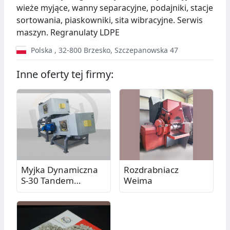
wieże myjące, wanny separacyjne, podajniki, stacje
sortowania, piaskowniki, sita wibracyjne. Serwis
maszyn. Regranulaty LDPE
Polska
,
32-800
Brzesko
,
Szczepanowska 47
Inne oferty tej firmy:
Myjka Dynamiczna
Rozdrabniacz
S-30 Tandem
Weima
Evolution -
niezawodnie
skuteczne mycie
tworzyw sztucznych!