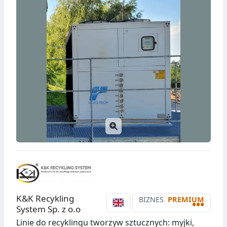
K&K Recykling
BIZNES
PREMIUM
•••
System Sp. z o.o
Linie do recyklingu tworzyw sztucznych: myjki,