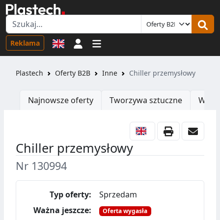
Logowanie
Reklama
Plastech
Oferty B2B
Inne
Chiller przemysłowy
Najnowsze oferty
Tworzywa sztuczne
Wtrys
Chiller przemysłowy
Nr 130994
Typ oferty:
Sprzedam
Ważna jeszcze:
Oferta wygasła