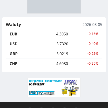
A
Y
N
B
U
I
Waluty
2026-08-05
C
E
EUR
4.3050
-0.16%
J
,
USD
3.7320
-0.40%
A
S
GBP
5.0219
-0.29%
E
G
CHF
4.6080
-0.35%
R
E
G
A
C