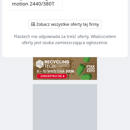
motion 2440/380T
Zobacz wszystkie oferty tej firmy
Plastech nie odpowiada za treść oferty. Właścicielem
oferty jest osoba zamieszczająca ogłoszenie.
D
Z
B
Y
S
I
T
E
R
R