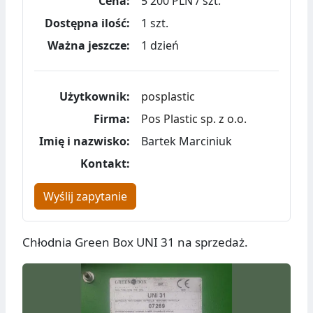
Cena:
5 200 PLN / szt.
Dostępna ilość:
1 szt.
Ważna jeszcze:
1 dzień
Użytkownik:
posplastic
Firma:
Pos Plastic sp. z o.o.
Imię i nazwisko:
Bartek Marciniuk
Kontakt:
Wyślij zapytanie
Chłodnia Green Box UNI 31 na sprzedaż.