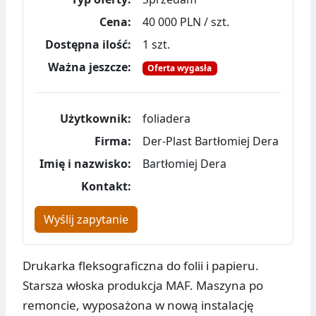
Cena:
40 000 PLN / szt.
Dostępna ilość:
1 szt.
Ważna jeszcze:
Oferta wygasła
Użytkownik:
foliadera
Firma:
Der-Plast Bartłomiej Dera
Imię i nazwisko:
Bartłomiej Dera
Kontakt:
Wyślij zapytanie
Drukarka fleksograficzna do folii i papieru.
Starsza włoska produkcja MAF. Maszyna po
remoncie, wyposażona w nową instalację