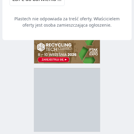
neutralny
Plastech nie odpowiada za treść oferty. Właścicielem
oferty jest osoba zamieszczająca ogłoszenie.
D
Z
B
Y
S
I
T
E
R
R
A
Y