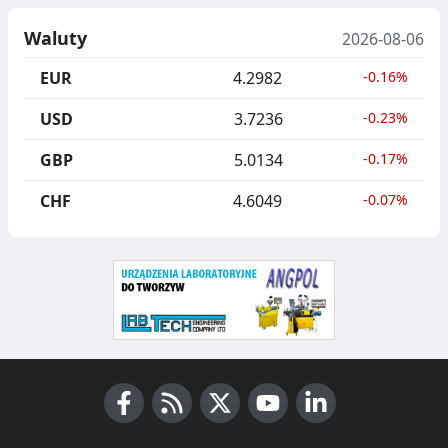
N
B
U
I
Waluty
2026-08-06
C
E
EUR
4.2982
-0.16%
J
,
USD
3.7236
-0.23%
A
S
GBP
5.0134
-0.17%
E
G
CHF
4.6049
-0.07%
R
E
G
A
C
J
Facebook
A
RSS News
X (Twitter)
Youtube
LinkedIn