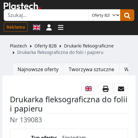
Logowanie
Reklama
Plastech
Oferty B2B
Drukarki fleksograficzne
Drukarka fleksograficzna do folii i papieru
Najnowsze oferty
Tworzywa sztuczne
Wtrys
Drukarka fleksograficzna do folii
i papieru
Nr 139083
Typ oferty:
Sprzedam