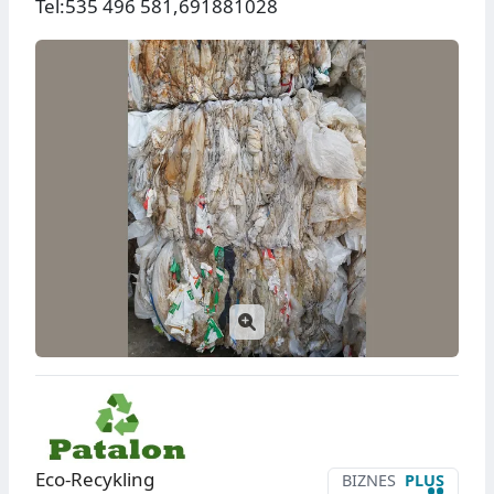
Tel:535 496 581,691881028
Eco-Recykling
BIZNES
PLUS
••