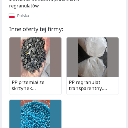
regranulatów
Polska
Inne oferty tej firmy:
PP przemiał ze
PP regranulat
skrzynek
transparentny,
owocowych
wtrysk, MFI 7-8