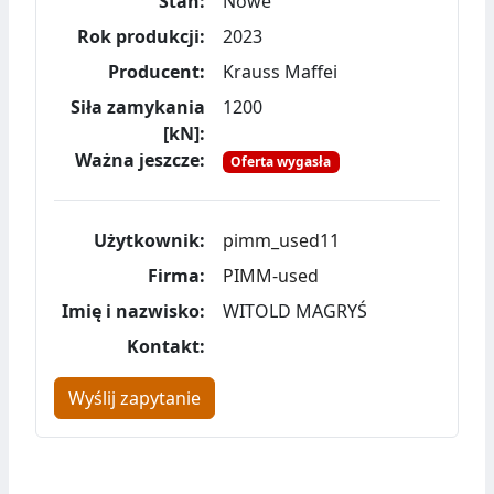
Stan:
Nowe
Rok produkcji:
2023
Producent:
Krauss Maffei
Siła zamykania
1200
[kN]:
Ważna jeszcze:
Oferta wygasła
Użytkownik:
pimm_used11
Firma:
PIMM-used
Imię i nazwisko:
WITOLD MAGRYŚ
Kontakt:
Wyślij zapytanie