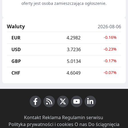
oferty jest osoba zamieszczająca ogłoszenie.
Waluty
2026-08-06
EUR
4.2982
-0.16%
USD
3.7236
-0.23%
GBP
5.0134
-0.17%
CHF
4.6049
-0.07%
Facebook
RSS News
X (Twitter)
Youtube
LinkedIn
Kontakt
·
Reklama
·
Regulamin serwisu
·
Polityka prywatności i cookies
·
O nas
·
Do ściągnięcia