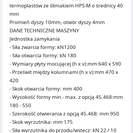
termoplastów ze ślimakiem HPS-M o średnicy 40
mm
Promień dyszy 10mm, otwór dyszy 4mm
DANE TECHNICZNE MASZYNY
Jednostka zamykania
- Siła zwarcia formy: kN1200
- Siła otwarcia formy: kN 180
- Wymiary płyty mocującej (h x v):mm 640 x 590
- Prześwit między kolumnami (h x v):mm 470 x
420
- Skok otwarcia formy: mm 400
- Wysokość formy min.- max. z opcją 45.468:mm
180 - 550
- Szerokość otwierania z opcją 45.468: mm 950
- Skok wyrzutnika: mm 175
- Siła wyrzutnika do przodu/wstecz: kN 22 / 10