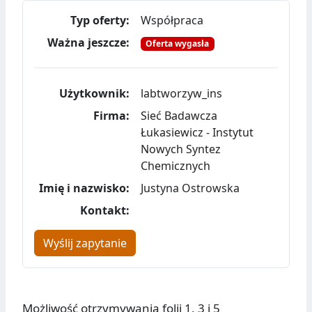
Typ oferty:
Współpraca
Ważna jeszcze:
Oferta wygasła
Użytkownik:
labtworzyw_ins
Firma:
Sieć Badawcza
Łukasiewicz - Instytut
Nowych Syntez
Chemicznych
Imię i nazwisko:
Justyna Ostrowska
Kontakt:
Wyślij zapytanie
Możliwość otrzymywania folii 1, 3 i 5