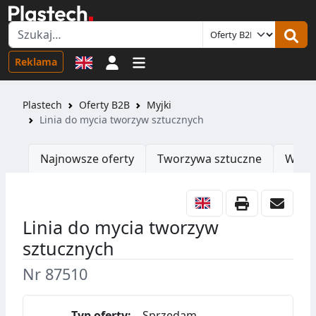
Logowanie
Reklama
Plastech
Oferty B2B
Myjki
Linia do mycia tworzyw sztucznych
Najnowsze oferty
Tworzywa sztuczne
Wtrys
Linia do mycia tworzyw
sztucznych
Nr 87510
Typ oferty:
Sprzedam