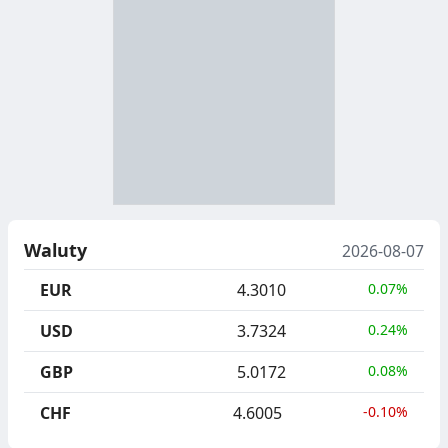
D
Z
B
Y
S
I
T
E
R
R
A
Y
N
B
U
I
Waluty
2026-08-07
C
E
EUR
4.3010
0.07%
J
,
USD
3.7324
0.24%
A
S
GBP
5.0172
0.08%
E
G
CHF
4.6005
-0.10%