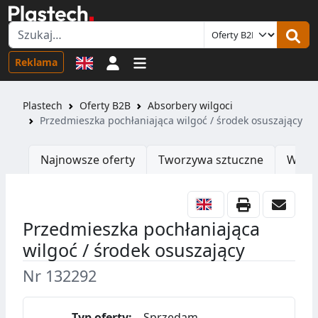
Logowanie
Reklama
Plastech
Oferty B2B
Absorbery wilgoci
Przedmieszka pochłaniająca wilgoć / środek osuszający
Najnowsze oferty
Tworzywa sztuczne
Wtrys
Przedmieszka pochłaniająca
wilgoć / środek osuszający
Nr 132292
Typ oferty:
Sprzedam