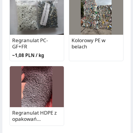
Regranulat PC-
Kolorowy PE w
GF+FR
belach
~1,08 PLN / kg
Regranulat HDPE z
opakowań
poużytkowych