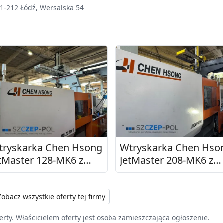
1-212
Łódź
,
Wersalska 54
tryskarka Chen Hsong
Wtryskarka Chen Hso
tMaster 128-MK6 z
JetMaster 208-MK6 z
obotem Samfacc -
robotem Samfacc, 208
aszyna hybrydowa,
2021
8T, 2021
obacz wszystkie oferty tej firmy
erty. Właścicielem oferty jest osoba zamieszczająca ogłoszenie.