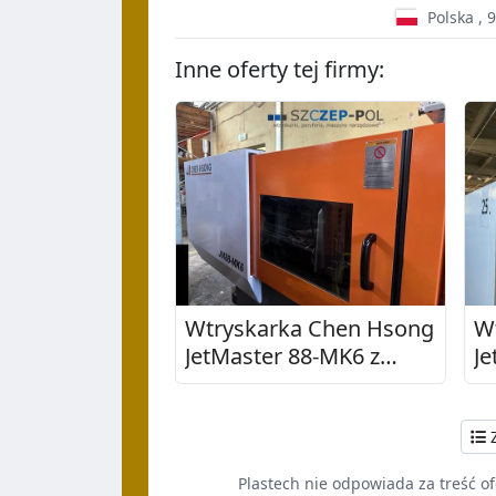
Polska
,
9
Inne oferty tej firmy:
Wtryskarka Chen Hsong
W
JetMaster 88-MK6 z
Je
robotem Sepro
r
Industrial Robot Succes
m
7, 88T, 2021
12
Z
Plastech nie odpowiada za treść of