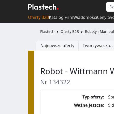
Oferty B2B
Katalog Firm
Wiadomości
Ceny tw
Plastech
Oferty B2B
Roboty i Manipul
Najnowsze oferty
Tworzywa sztuc
Robot - Wittmann 
Nr 134322
Typ oferty:
Sp
Ważna jeszcze:
9 d