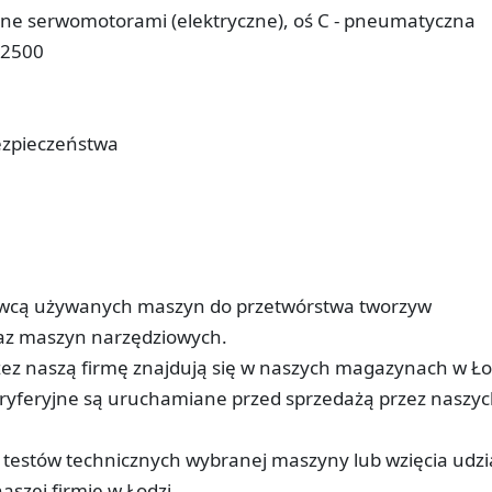
zane serwomotorami (elektryczne), oś C - pneumatyczna
-2500
bezpieczeństwa
awcą używanych maszyn do przetwórstwa tworzyw
oraz maszyn narzędziowych.
ez naszą firmę znajdują się w naszych magazynach w Ło
peryferyjne są uruchamiane przed sprzedażą przez naszy
 z testów technicznych wybranej maszyny lub wzięcia udzi
szej firmie w Łodzi.