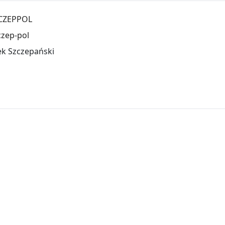
CZEPPOL
czep-pol
ek Szczepański