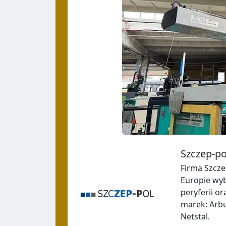
Szczep-po
Firma Szcze
Europie wy
peryferii o
marek: Arbu
Netstal.