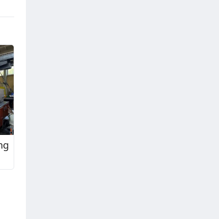
ng
T,