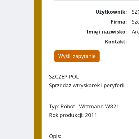
Użytkownik:
SZ
Firma:
Sz
Imię i nazwisko:
Ar
Kontakt:
Wyślij zapytanie
SZCZEP-POL
Sprzedaż wtryskarek i peryferii
Typ: Robot - Wittmann W821
Rok produkcji: 2011
Opis: