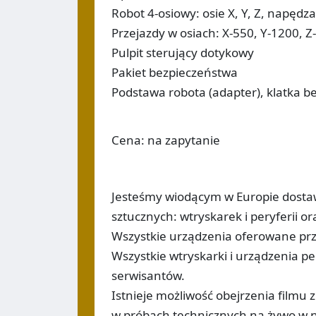
Robot 4-osiowy: osie X, Y, Z, napęd
Przejazdy w osiach: X-550, Y-1200, Z
Pulpit sterujący dotykowy
Pakiet bezpieczeństwa
Podstawa robota (adapter), klatka 
Cena: na zapytanie
Jesteśmy wiodącym w Europie dost
sztucznych: wtryskarek i peryferii 
Wszystkie urządzenia oferowane prz
Wszystkie wtryskarki i urządzenia 
serwisantów.
Istnieje możliwość obejrzenia filmu
w próbach technicznych na żywo w na