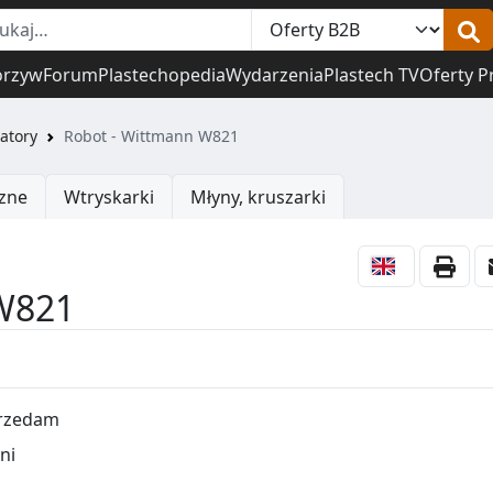
orzyw
Forum
Plastechopedia
Wydarzenia
Plastech TV
Oferty P
atory
Robot - Wittmann W821
zne
Wtryskarki
Młyny, kruszarki
W821
rzedam
ni