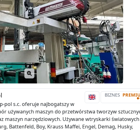
l
BIZNES
PREMI
•
p-pol s.c. oferuje najbogatszy w
bór używanych maszyn do przetwórstwa tworzyw sztuczny
raz maszyn narzędziowych. Używane wtryskarki światowych
rg, Battenfeld, Boy, Krauss Maffei, Engel, Demag, Husky,