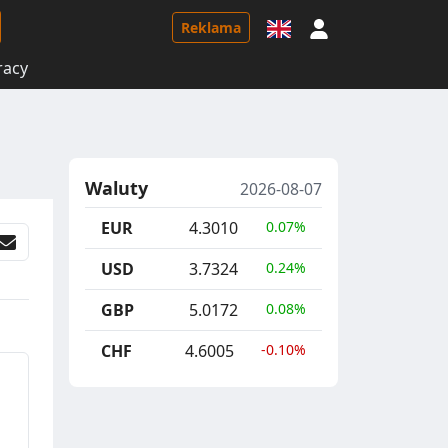
Logowanie
Reklama
racy
Waluty
2026-08-07
EUR
4.3010
0.07%
USD
3.7324
0.24%
GBP
5.0172
0.08%
CHF
4.6005
-0.10%