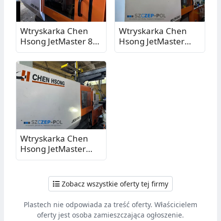
Wtryskarka Chen
Wtryskarka Chen
Hsong JetMaster 88-
Hsong JetMaster
MK6 z robotem
128-MK6 z robotem
Sepro Industrial
Samfacc - maszyna
Robot Succes 7, 88T,
hybrydowa, 128T,
2021
2021
Wtryskarka Chen
Hsong JetMaster
208-MK6 z robotem
Samfacc, 208T, 2021
Zobacz wszystkie oferty tej firmy
Plastech nie odpowiada za treść oferty. Właścicielem
oferty jest osoba zamieszczająca ogłoszenie.