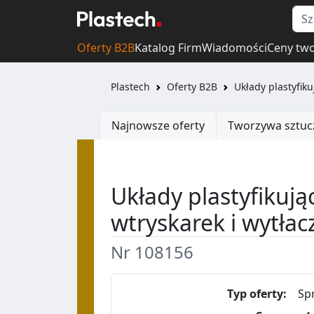
Oferty B2B
Katalog Firm
Wiadomości
Ceny tw
Plastech
Oferty B2B
Układy plastyfiku
Najnowsze oferty
Tworzywa sztuc
Układy plastyfikując
wtryskarek i wytłac
Nr 108156
Typ oferty:
Sp