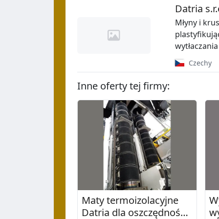
Datria s.r.
Młyny i kru
plastyfikują
wytłaczania
Czechy
Inne oferty tej firmy:
Maty termoizolacyjne
Wy
Datria dla oszczędności
w