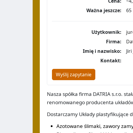
Cena:
~4,
Ważna jeszcze:
65 
Użytkownik:
ju
Firma:
Dat
Imię i nazwisko:
Jir
Kontakt:
Wyślij zapytanie
Nasza spółka firma DATRIA s.r.o. st
renomowanego producenta układów 
Dostarczamy Układy plastyfikujące 
Azotowane ślimaki, zawory zamy