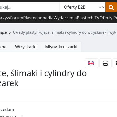
orzyw
Forum
Plastechopedia
Wydarzenia
Plastech TV
Oferty P
jące
Układy plastyfikujące, ślimaki i cylindry do wtryskarek i wyt
zne
Wtryskarki
Młyny, kruszarki
e, ślimaki i cylindry do
zarek
rzedam