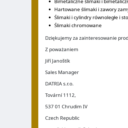
Bimetaliczne ślimaki i bimetalic
Hartowane ślimaki i zawory zamy
Ślimaki i cylindry równoległe i
Ślimaki chromowane
Dziękujemy za zainteresowanie prod
Z poważaniem
Jiří Janoštík
Sales Manager
DATRIA s.r.o.
Tovární 1112,
537 01 Chrudim IV
Czech Republic