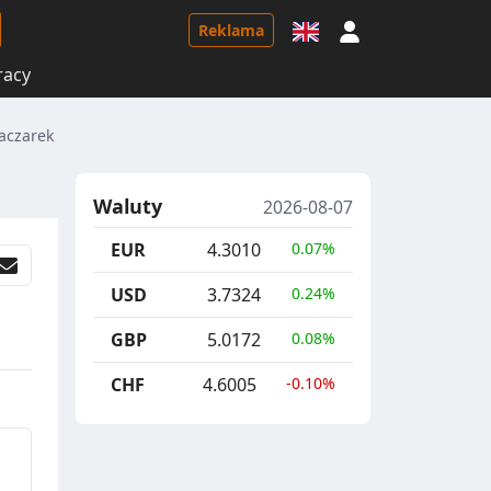
Logowanie
Reklama
racy
łaczarek
Waluty
2026-08-07
EUR
4.3010
0.07%
USD
3.7324
0.24%
GBP
5.0172
0.08%
CHF
4.6005
-0.10%