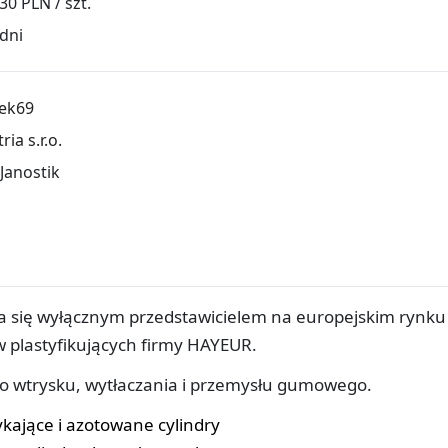
30 PLN / szt.
dni
rek69
ria s.r.o.
i Janostik
ała się wyłącznym przedstawicielem na europejskim rynku
plastyfikujących firmy HAYEUR.
do wtrysku, wytłaczania i przemysłu gumowego.
kające i azotowane cylindry