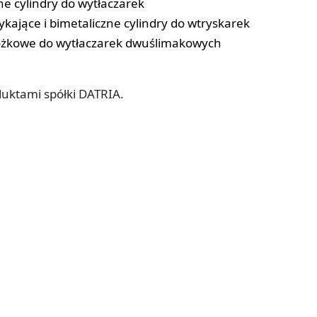
zne cylindry do wytłaczarek
kające i bimetaliczne cylindry do wtryskarek
 stożkowe do wytłaczarek dwuślimakowych
uktami spółki DATRIA.