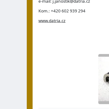
e-mail: j.janostik@datria.cz
Kom.: +420 602 939 294
www.datria.cz