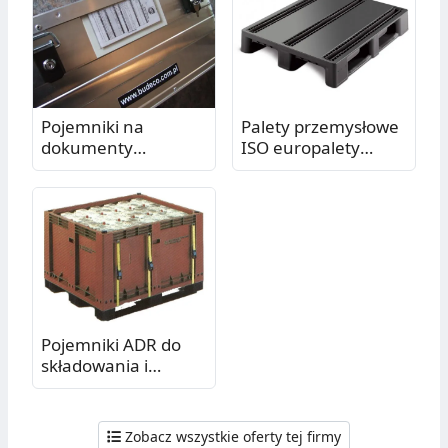
Pojemniki na
Palety przemysłowe
dokumenty
ISO europalety
zamykane lub
plastikowe Eur o
plombowane
podwyższonej
skrzynie na
wytrzymałości Pzh
dokumentację,
Esd Ibc
segregatory, akta
Pojemniki ADR do
składowania i
transportu zużytych
akumulatorów i
baterii - Budeco
Zobacz wszystkie oferty tej firmy