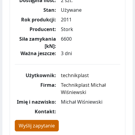
Dostępna ilość:
2 szt.
Stan:
Używane
Rok produkcji:
2011
Producent:
Stork
Siła zamykania
6600
[kN]:
Ważna jeszcze:
3 dni
Użytkownik:
technikplast
Firma:
Technikplast Michał
Wiśniewski
Imię i nazwisko:
Michał Wiśniewski
Kontakt:
Wyślij zapytanie