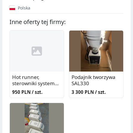
Polska
Inne oferty tej firmy:
Hot runner,
Podajnik tworzywa
sterowniki systemu
SAL330
G/K formy
950 PLN / szt.
3 300 PLN / szt.
wtryskowej