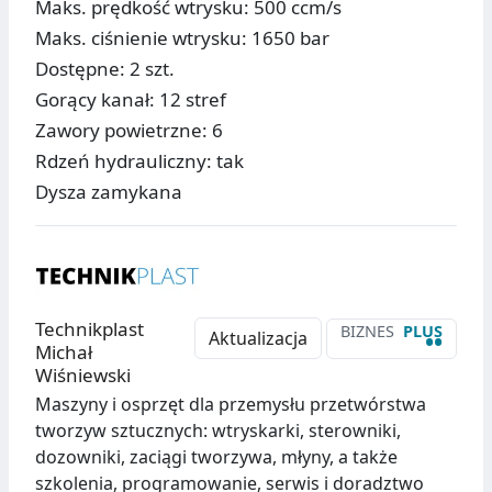
Maks. prędkość wtrysku: 500 ccm/s
Maks. ciśnienie wtrysku: 1650 bar
Dostępne: 2 szt.
Gorący kanał: 12 stref
Zawory powietrzne: 6
Rdzeń hydrauliczny: tak
Dysza zamykana
Technikplast
BIZNES
PLUS
••
Aktualizacja
Michał
Wiśniewski
Maszyny i osprzęt dla przemysłu przetwórstwa
tworzyw sztucznych: wtryskarki, sterowniki,
dozowniki, zaciągi tworzywa, młyny, a także
szkolenia, programowanie, serwis i doradztwo