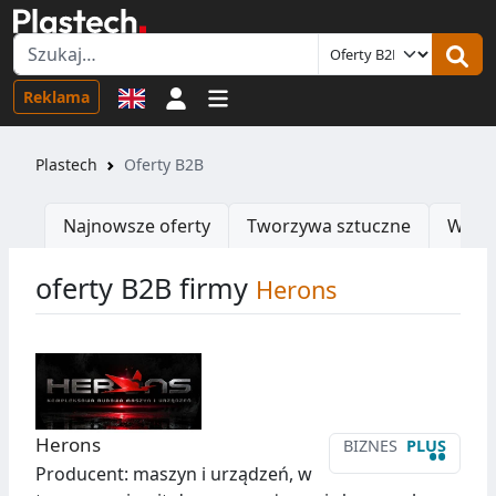
Logowanie
Reklama
Plastech
Oferty B2B
Najnowsze oferty
Tworzywa sztuczne
Wtrys
oferty B2B firmy
Herons
Herons
BIZNES
PLUS
••
Producent: maszyn i urządzeń, w