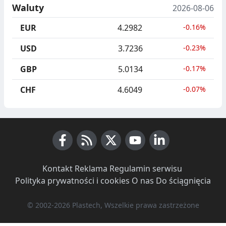
Waluty
2026-08-06
EUR
4.2982
-0.16%
USD
3.7236
-0.23%
GBP
5.0134
-0.17%
CHF
4.6049
-0.07%
Facebook
RSS News
X (Twitter)
Youtube
LinkedIn
Kontakt
·
Reklama
·
Regulamin serwisu
·
Polityka prywatności i cookies
·
O nas
·
Do ściągnięcia
© 2002-2026 Plastech, Wszelkie prawa zastrzeżone