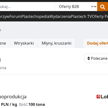
orzyw
Forum
Plastechopedia
Wydarzenia
Plastech TV
Oferty P
a
zne
Wtryskarki
Młyny, kruszarki
Dodaj ofer
Obserwuj
Polecan
)
oria
poprodukcja
 PLN / kg
Ilość:
100 tona