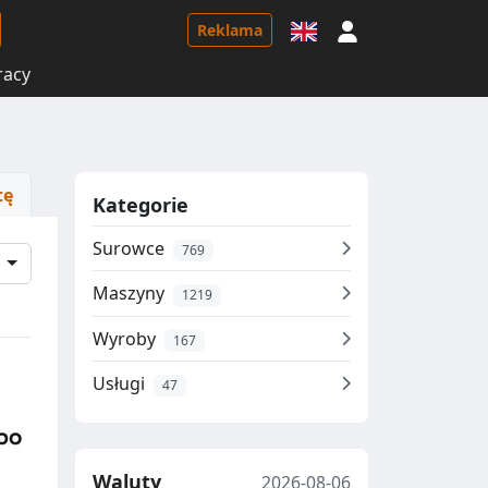
Logowanie
Reklama
racy
tę
Kategorie
Surowce
769
e
Maszyny
1219
Wyroby
167
Usługi
47
Waluty
2026-08-06