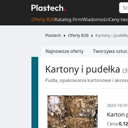
Oferty B2B
Katalog Firm
Wiadomości
Ceny tw
Plastech
Oferty B2B
Kartony i pudełk
Najnowsze oferty
Tworzywa sztuc
Kartony i pudełka
(3
Pudła, opakowania kartonowe i akces
2025-10-01
Karton 
Cena:
0,12