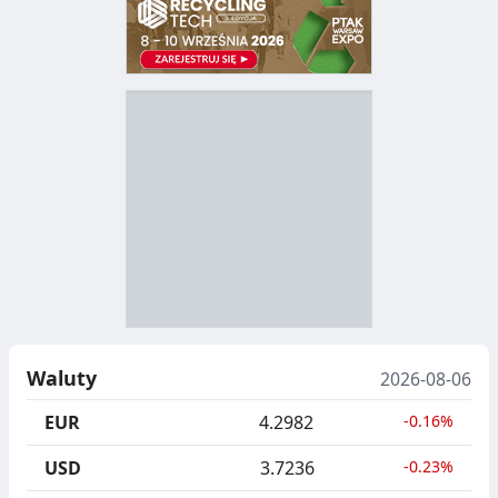
D
Z
B
Y
S
I
T
E
R
R
A
Y
N
B
U
I
Waluty
2026-08-06
C
E
EUR
4.2982
-0.16%
J
,
USD
3.7236
-0.23%
A
S