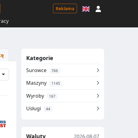
Logowanie
Reklama
racy
tę
Kategorie
Surowce
766
e
Maszyny
1145
Wyroby
167
Usługi
44
Waluty
2026-08-07