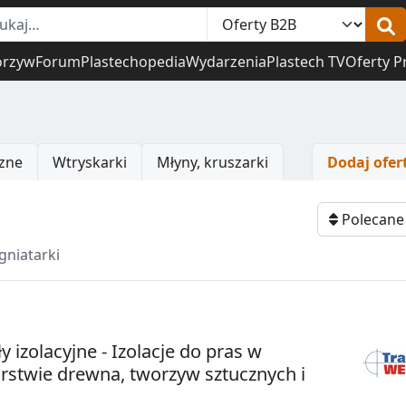
orzyw
Forum
Plastechopedia
Wydarzenia
Plastech TV
Oferty P
zne
Wtryskarki
Młyny, kruszarki
Dodaj ofer
Obserwuj
Polecan
gniatarki
y izolacyjne - Izolacje do pras w
rstwie drewna, tworzyw sztucznych i