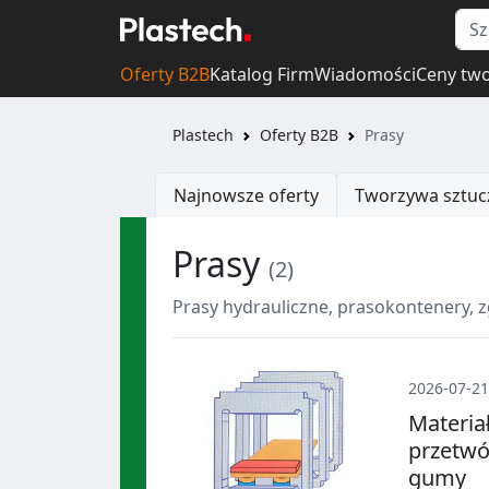
Oferty B2B
Katalog Firm
Wiadomości
Ceny tw
Plastech
Oferty B2B
Prasy
Najnowsze oferty
Tworzywa sztuc
Prasy
(2)
Prasy hydrauliczne, prasokontenery, z
2026-07-21
Materiał
przetwó
gumy