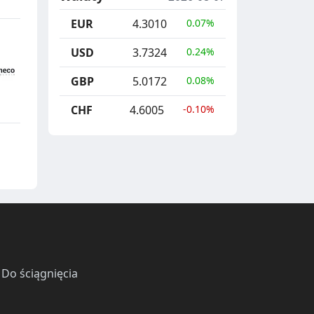
EUR
4.3010
0.07%
USD
3.7324
0.24%
GBP
5.0172
0.08%
CHF
4.6005
-0.10%
·
Do ściągnięcia