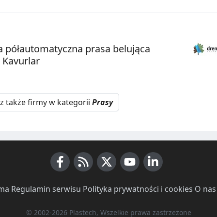
 półautomatyczna prasa belująca
 Kavurlar
z także firmy w kategorii
Prasy
Facebook
RSS News
X (Twitter)
Youtube
LinkedIn
ma
·
Regulamin serwisu
·
Polityka prywatności i cookies
·
O nas
© 2002-2026 Plastech, Wszelkie prawa zastrzeżone