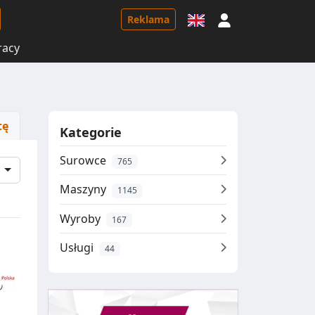
Logowanie
Reklama
racy
tę
Kategorie
Surowce
765
e
Maszyny
1145
Wyroby
167
Usługi
44