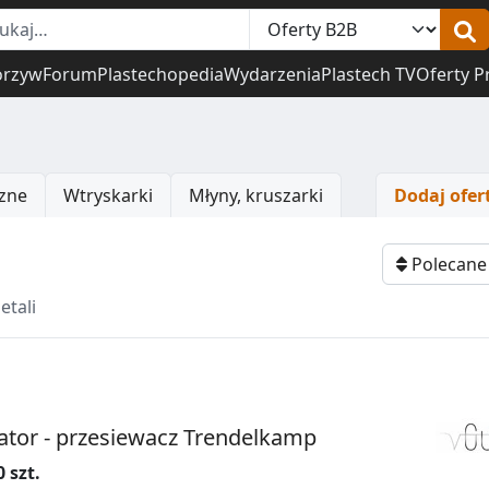
orzyw
Forum
Plastechopedia
Wydarzenia
Plastech TV
Oferty P
zne
Wtryskarki
Młyny, kruszarki
Dodaj ofer
Obserwuj
Polecan
etali
kator - przesiewacz Trendelkamp
0 szt.