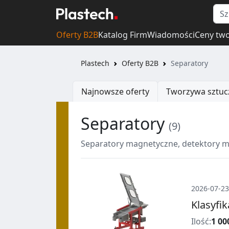
Oferty B2B
Katalog Firm
Wiadomości
Ceny tw
Plastech
Oferty B2B
Separatory
Najnowsze oferty
Tworzywa sztuc
Separatory
(9)
Separatory magnetyczne, detektory m
2026-07-23
Klasyfi
Ilość:
1 00