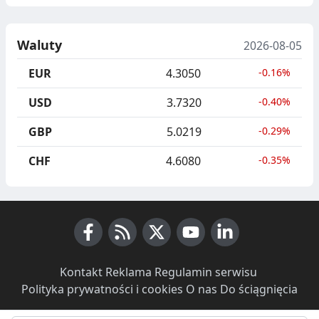
Waluty
2026-08-05
EUR
4.3050
-0.16%
USD
3.7320
-0.40%
GBP
5.0219
-0.29%
CHF
4.6080
-0.35%
Facebook
RSS News
X (Twitter)
Youtube
LinkedIn
Kontakt
·
Reklama
·
Regulamin serwisu
·
Polityka prywatności i cookies
·
O nas
·
Do ściągnięcia